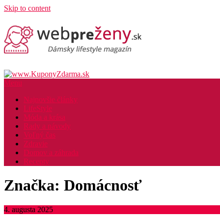
Skip to content
Menu
Najnovšie články
LifeStyle
Móda a krása
Rady a návody
Voľný čas
Zdravie
Domov a záhrada
Recepty
Značka: Domácnosť
4. augusta 2025