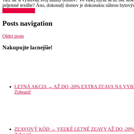
príjemné textílie? Áno, dokonalý domov je dokonalou súhrou bytových 
Čítať celý článok
Posts navigation
Older posts
Nakupujte lacnejšie!
LETNÁ AKCIA → AŽ DO -20% EXTRA ZĽAVA NA VYBRA
Zobraziť
ZĽAVOVÝ KÓD → VEĽKÉ LETNÉ ZĽAVY AŽ DO -20% 