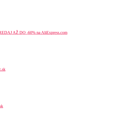
AJ AŽ DO -60% na AliExpress.com
.sk
sk