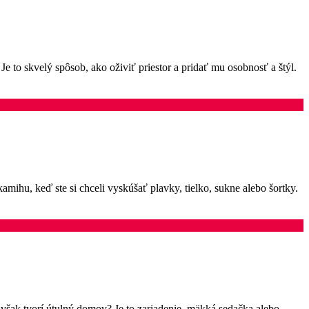
Je to skvelý spôsob, ako oživiť priestor a pridať mu osobnosť a štýl.
amihu, keď ste si chceli vyskúšať plavky, tielko, sukne alebo šortky.
o však tvorí útulný domov? Je to zariadenie, mäkká sedačka alebo