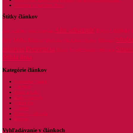
Zaklopte na správne dvere
Štítky článkov
Ako schudnúť
Bytové doplnky
Ako na líčenie
Ako na mejkap
Mode
tipy
Jablká
Kalórie
Medicína
Menštruačné bolesti
Mihalnice
zdravie
Prevencia
Stravo
Práca
Servírovanie
Stolovanie
Štíhla línia
Kategórie článkov
Najnovšie články
LifeStyle
Móda a krása
Rady a návody
Voľný čas
Zdravie
Domov a záhrada
Recepty
Vyhľadávanie v článkoch