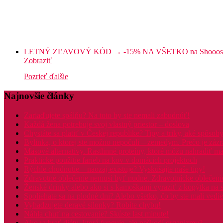
LETNÝ ZĽAVOVÝ KÓD → -15% NA VŠETKO na Shooos
Zobraziť
Pozrieť ďalšie
Najnovšie články
Zariaďujete spálňu? Na toto by ste nemali zabudnúť!
Každá žena potrebuje svoj vlastný priestor – doslova
Chystáte sa platiť v Českej republike? Tipy a triky, aké spôsoby
Bylinka, o ktorej ste možno nepočuli – zemedym. Prečo je záz
Mäsové alternatívy. Rastlinné proteíny, ktoré môžu nahradiť m
Praktické použitie farieb na kov v domácich projektoch
Rýchle chudnutie – naozaj existuje? Vyskúšajte naše tipy!
Zdravotné oblečenie nemusí byť nudné. Zdravotnícke oblečenie 
Ženské drinky alebo ako si s kamoškami vyraziť z kopýtka na 
Spoliehate sa na plodné dni? Alebo všetko, čo by ste mali vedie
Vyhadzujete deravé silonky? Robíte chybu!
Náhla chuť na cestovanie? Skúste last minute!
Ako vybrať diétu, ktorá funguje, ale neškodí organizmu?