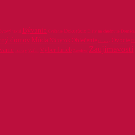
Bývanie
Dekorácie
Bytový textil
Cvičenie
Diéty na chudnutie
Domáca 
Móda
rný domov
Oblečenie
Ovocie
Nábytok
P
Omietky
Zaujímavosti
vanie
Výber farieb
Tonery
Vzťah
Zateplenie