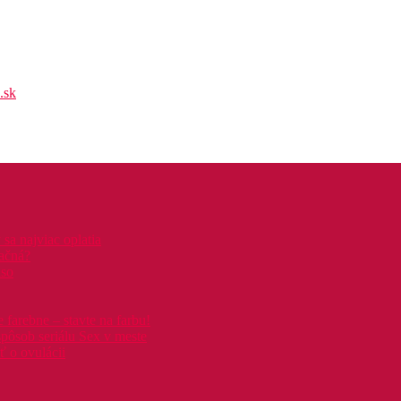
.sk
 sa najviac oplatia
račná?
äso
farebne – stavte na farbu!
spôsob seriálu Sex v meste
ť o ovulácii