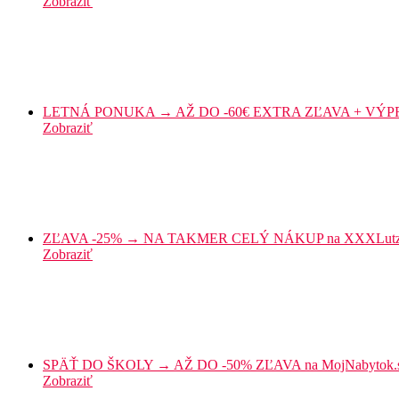
Zobraziť
LETNÁ PONUKA → AŽ DO -60€ EXTRA ZĽAVA + VÝPRED
Zobraziť
ZĽAVA -25% → NA TAKMER CELÝ NÁKUP na XXXLutz
Zobraziť
SPÄŤ DO ŠKOLY → AŽ DO -50% ZĽAVA na MojNabytok.
Zobraziť