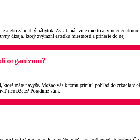
nie alebo záhradný nábytok. Avšak má svoje miesto aj v interiéri domu. 
vny dizajn, ktorý zvýrazní estetiku miestnosti a prinesie do nej
odí organizmu?
íl, ktoré máte navyše. Možno vás k tomu prinútil pohľad do zrkadla v ok
staviť nemôžete? Poradíme vám,
okrát prehrali zábery toho dokonalého útočiska a príjemnej atmosféry. Č