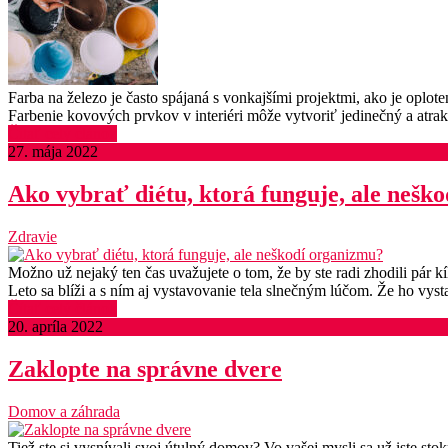
Farba na železo je často spájaná s vonkajšími projektmi, ako je oplote
Farbenie kovových prvkov v interiéri môže vytvoriť jedinečný a atraktí
Čítať celý článok
27. mája 2022
Ako vybrať diétu, ktorá funguje, ale nešk
Zdravie
Možno už nejaký ten čas uvažujete o tom, že by ste radi zhodili pár k
Leto sa blíži a s ním aj vystavovanie tela slnečným lúčom. Že ho vy
Čítať celý článok
20. apríla 2022
Zaklopte na správne dvere
Domov a záhrada
Tiež ste si vysnívali svoj útulný domov? Vo vašej mysli sa už iste st