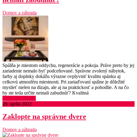
Domov a záhrada
Spálňa je miestom oddychu, regenerácie a pokoja. Práve preto by jej
zariadenie nemalo byť podceňované. Správne zvolený nábytok,
farby aj doplnky dokážu výrazne ovplyvniť kvalitu spánku aj
celkovú atmosféru miestnosti. Pri zariaďovaní spálne je dôležité
myslieť nielen na dizajn, ale aj na praktickosť a pohodlie. A na čo
by ste teda určite nemali zabudnúť? Kvalitná
Čítať celý článok
20. apríla 2022
Zaklopte na správne dvere
Domov a záhrada