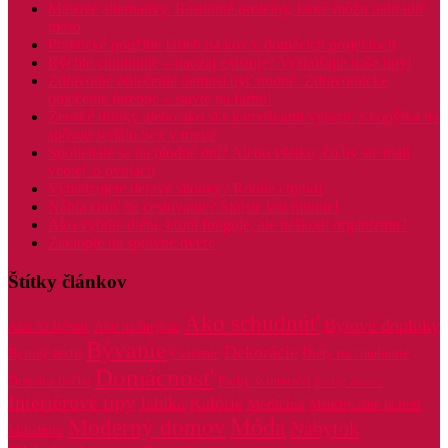
Mäsové alternatívy. Rastlinné proteíny, ktoré môžu nahradiť
mäso
Praktické použitie farieb na kov v domácich projektoch
Rýchle chudnutie – naozaj existuje? Vyskúšajte naše tipy!
Zdravotné oblečenie nemusí byť nudné. Zdravotnícke
oblečenie farebne – stavte na farbu!
Ženské drinky alebo ako si s kamoškami vyraziť z kopýtka na
spôsob seriálu Sex v meste
Spoliehate sa na plodné dni? Alebo všetko, čo by ste mali
vedieť o ovulácii
Vyhadzujete deravé silonky? Robíte chybu!
Náhla chuť na cestovanie? Skúste last minute!
Ako vybrať diétu, ktorá funguje, ale neškodí organizmu?
Zaklopte na správne dvere
Štítky článkov
Ako schudnúť
Bytové doplnky
Ako na líčenie
Ako na mejkap
Bývanie
Dekorácie
Bytový textil
Cvičenie
Diéty na chudnutie
Domácnosť
Domáca liečba
Farby v interiéri
Fasády domov
Interiérové tipy
Jablká
Kalórie
Medicína
Menštruačné bolesti
Móda
Moderný domov
Nábytok
Mihalnice