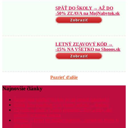
SPÄŤ DO ŠKOLY → AŽ DO
-50% ZĽAVA na MojNabytok.sk
Zobraziť
LETNÝ ZĽAVOVÝ KÓD →
-15% NA VŠETKO na Shooos.sk
Zobraziť
Pozrieť ďalšie
Najnovšie články
Zariaďujete spálňu? Na toto by ste nemali zabudnúť!
Každá žena potrebuje svoj vlastný priestor – doslova
Chystáte sa platiť v Českej republike? Tipy a triky, aké
spôsoby sa najviac oplatia
Bylinka, o ktorej ste možno nepočuli – zemedym. Prečo je
zázračná?