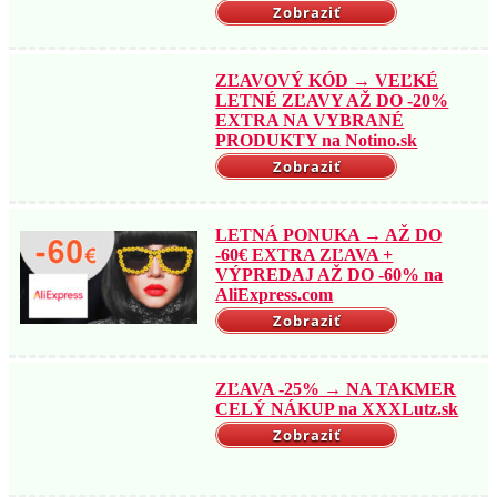
Zobraziť
ZĽAVOVÝ KÓD → VEĽKÉ
LETNÉ ZĽAVY AŽ DO -20%
EXTRA NA VYBRANÉ
PRODUKTY na Notino.sk
Zobraziť
LETNÁ PONUKA → AŽ DO
-60€ EXTRA ZĽAVA +
VÝPREDAJ AŽ DO -60% na
AliExpress.com
Zobraziť
ZĽAVA -25% → NA TAKMER
CELÝ NÁKUP na XXXLutz.sk
Zobraziť