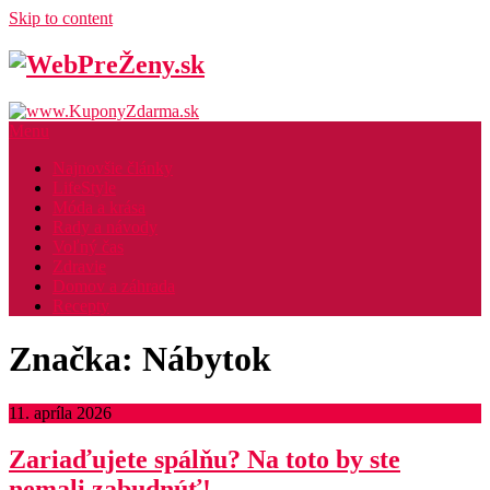
Skip to content
Menu
Najnovšie články
LifeStyle
Móda a krása
Rady a návody
Voľný čas
Zdravie
Domov a záhrada
Recepty
Značka: Nábytok
11. apríla 2026
Zariaďujete spálňu? Na toto by ste
nemali zabudnúť!