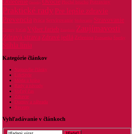
Oblečenie
Ovocie
Potraviny
Ploché brucho
Omietky
Praktické rady
Pre lepšie zdravie
Prevencia
Stravovanie
Práca
Servírovanie
Stolovanie
Zaujímavosti
Výber farieb
Tonery
Vzťah
Zateplenie
Zdravá strava
Zdravé jedlá
Zelenina
Zoznamka
Šperky
Štíhla línia
Kategórie článkov
Najnovšie články
LifeStyle
Móda a krása
Rady a návody
Voľný čas
Zdravie
Domov a záhrada
Recepty
Vyhľadávanie v článkoch