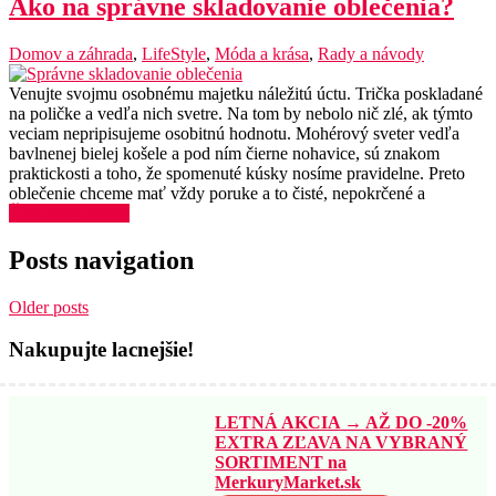
Ako na správne skladovanie oblečenia?
Domov a záhrada
,
LifeStyle
,
Móda a krása
,
Rady a návody
Venujte svojmu osobnému majetku náležitú úctu. Trička poskladané
na poličke a vedľa nich svetre. Na tom by nebolo nič zlé, ak týmto
veciam nepripisujeme osobitnú hodnotu. Mohérový sveter vedľa
bavlnenej bielej košele a pod ním čierne nohavice, sú znakom
praktickosti a toho, že spomenuté kúsky nosíme pravidelne. Preto
oblečenie chceme mať vždy poruke a to čisté, nepokrčené a
Čítať celý článok
Posts navigation
Older posts
Nakupujte lacnejšie!
LETNÁ AKCIA → AŽ DO -20%
EXTRA ZĽAVA NA VYBRANÝ
SORTIMENT na
MerkuryMarket.sk