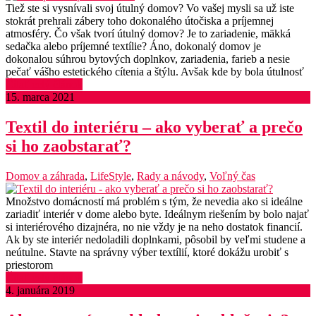
Tiež ste si vysnívali svoj útulný domov? Vo vašej mysli sa už iste
stokrát prehrali zábery toho dokonalého útočiska a príjemnej
atmosféry. Čo však tvorí útulný domov? Je to zariadenie, mäkká
sedačka alebo príjemné textílie? Áno, dokonalý domov je
dokonalou súhrou bytových doplnkov, zariadenia, farieb a nesie
pečať vášho estetického cítenia a štýlu. Avšak kde by bola útulnosť
Čítať celý článok
15. marca 2021
Textil do interiéru – ako vyberať a prečo
si ho zaobstarať?
Domov a záhrada
,
LifeStyle
,
Rady a návody
,
Voľný čas
Množstvo domácností má problém s tým, že nevedia ako si ideálne
zariadiť interiér v dome alebo byte. Ideálnym riešením by bolo najať
si interiérového dizajnéra, no nie vždy je na neho dostatok financií.
Ak by ste interiér nedoladili doplnkami, pôsobil by veľmi studene a
neútulne. Stavte na správny výber textílií, ktoré dokážu urobiť s
priestorom
Čítať celý článok
4. januára 2019