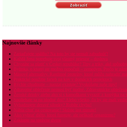
Zobraziť
Najnovšie články
Zariaďujete spálňu? Na toto by ste nemali zabudnúť!
Každá žena potrebuje svoj vlastný priestor – doslova
Chystáte sa platiť v Českej republike? Tipy a triky, aké spôsoby
Bylinka, o ktorej ste možno nepočuli – zemedym. Prečo je záz
Mäsové alternatívy. Rastlinné proteíny, ktoré môžu nahradiť m
Praktické použitie farieb na kov v domácich projektoch
Rýchle chudnutie – naozaj existuje? Vyskúšajte naše tipy!
Zdravotné oblečenie nemusí byť nudné. Zdravotnícke oblečenie 
Ženské drinky alebo ako si s kamoškami vyraziť z kopýtka na 
Spoliehate sa na plodné dni? Alebo všetko, čo by ste mali vedie
Vyhadzujete deravé silonky? Robíte chybu!
Náhla chuť na cestovanie? Skúste last minute!
Ako vybrať diétu, ktorá funguje, ale neškodí organizmu?
Zaklopte na správne dvere