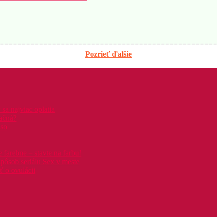
Pozrieť ďalšie
 sa najviac oplatia
račná?
äso
farebne – stavte na farbu!
spôsob seriálu Sex v meste
ť o ovulácii