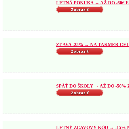
LETNÁ PONUKA → AŽ DO -60€ EX
Zobraziť
ZĽAVA -25% → NA TAKMER CELÝ
Zobraziť
SPÄŤ DO ŠKOLY → AŽ DO -50% Z
Zobraziť
LETNÝ ZĽAVOVÝ KÓD → -15% NA