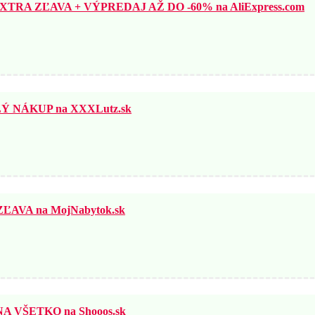
TRA ZĽAVA + VÝPREDAJ AŽ DO -60% na AliExpress.com
 NÁKUP na XXXLutz.sk
ĽAVA na MojNabytok.sk
 VŠETKO na Shooos.sk