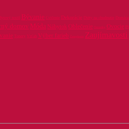
Bývanie
Dekorácie
Bytový textil
Cvičenie
Diéty na chudnutie
Domáca 
Móda
rný domov
Oblečenie
Ovocie
Nábytok
P
Omietky
Zaujímavosti
vanie
Výber farieb
Tonery
Vzťah
Zateplenie