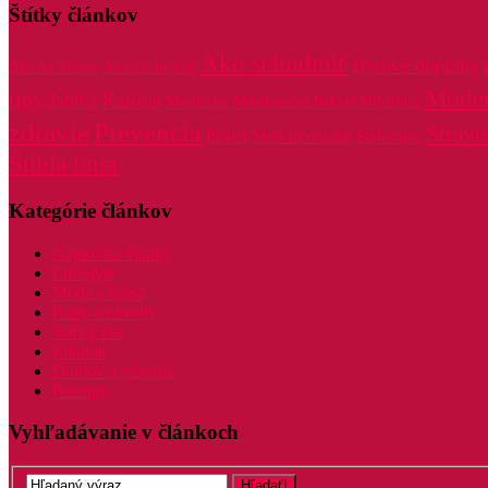
Štítky článkov
Ako schudnúť
Bytové doplnky
Ako na líčenie
Ako na mejkap
Mode
tipy
Jablká
Kalórie
Medicína
Menštruačné bolesti
Mihalnice
zdravie
Prevencia
Stravo
Práca
Servírovanie
Stolovanie
Štíhla línia
Kategórie článkov
Najnovšie články
LifeStyle
Móda a krása
Rady a návody
Voľný čas
Zdravie
Domov a záhrada
Recepty
Vyhľadávanie v článkoch