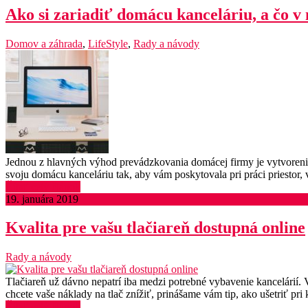
Ako si zariadiť domácu kanceláriu, a čo v
Domov a záhrada
,
LifeStyle
,
Rady a návody
Jednou z hlavných výhod prevádzkovania domácej firmy je vytvorenie 
svoju domácu kanceláriu tak, aby vám poskytovala pri práci priestor
Čítať celý článok
19. januára 2019
Kvalita pre vašu tlačiareň dostupná online
Rady a návody
Tlačiareň už dávno nepatrí iba medzi potrebné vybavenie kancelárií
chcete vaše náklady na tlač znížiť, prinášame vám tip, ako ušetriť p
Čítať celý článok