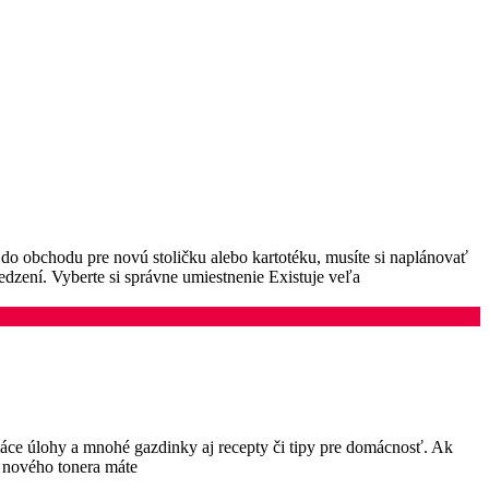
 do obchodu pre novú stoličku alebo kartotéku, musíte si naplánovať
dzení. Vyberte si správne umiestnenie Existuje veľa
máce úlohy a mnohé gazdinky aj recepty či tipy pre domácnosť. Ak
e nového tonera máte