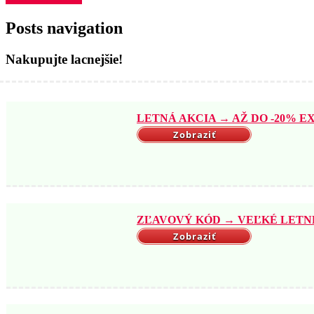
Posts navigation
Nakupujte lacnejšie!
LETNÁ AKCIA → AŽ DO -20% EX
Zobraziť
ZĽAVOVÝ KÓD → VEĽKÉ LETNÉ 
Zobraziť