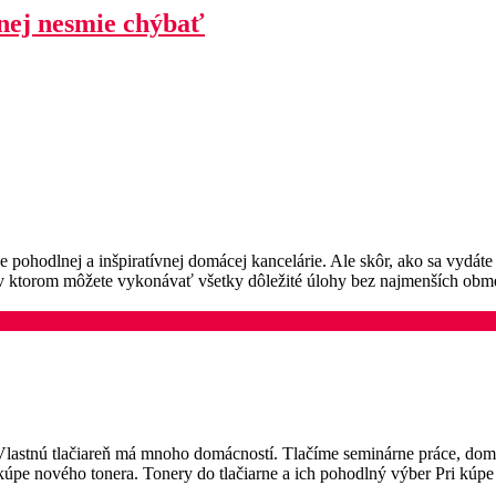
 nej nesmie chýbať
pohodlnej a inšpiratívnej domácej kancelárie. Ale skôr, ako sa vydáte
, v ktorom môžete vykonávať všetky dôležité úlohy bez najmenších obme
. Vlastnú tlačiareň má mnoho domácností. Tlačíme seminárne práce, do
ri kúpe nového tonera. Tonery do tlačiarne a ich pohodlný výber Pri kúp