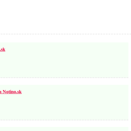
sk
otino.sk