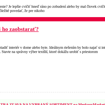
čenie? Je lepšie cvičiť hneď ráno po zobudení alebo by mal človek cvič
ôležité povedať, že pre nikoho
si ho zaobstarať?
diť interiér v dome alebo byte. Ideálnym riešením by bolo najať si int
. Stavte na správny výber textílií, ktoré dokážu urobiť s priestorom
TRA ZĽAVA NA VYBRANÝ SORTIMENT na MerkuryMarket.