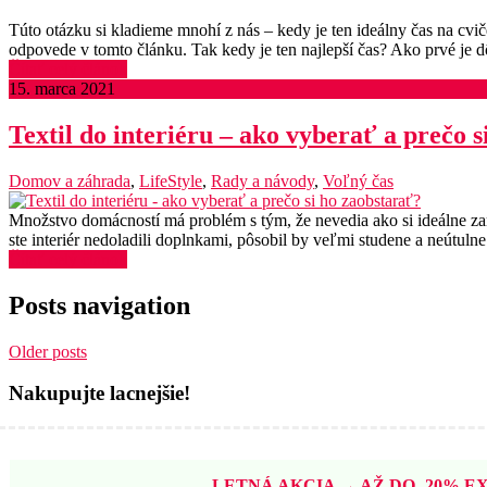
Túto otázku si kladieme mnohí z nás – kedy je ten ideálny čas na cvi
odpovede v tomto článku. Tak kedy je ten najlepší čas? Ako prvé je d
Čítať celý článok
15. marca 2021
Textil do interiéru – ako vyberať a prečo 
Domov a záhrada
,
LifeStyle
,
Rady a návody
,
Voľný čas
Množstvo domácností má problém s tým, že nevedia ako si ideálne zaria
ste interiér nedoladili doplnkami, pôsobil by veľmi studene a neútulne
Čítať celý článok
Posts navigation
Older posts
Nakupujte lacnejšie!
LETNÁ AKCIA → AŽ DO -20% EX