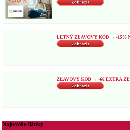
Zobraziť
LETNÝ ZĽAVOVÝ KÓD → -15% NA
Zobraziť
ZĽAVOVÝ KÓD → -6€ EXTRA ZĽ
Zobraziť
Najnovšie články