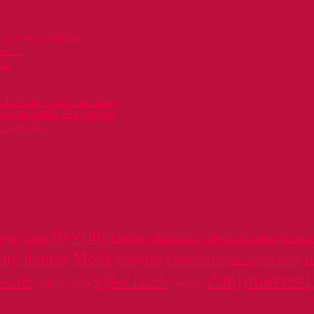
 sa najviac oplatia
račná?
äso
farebne – stavte na farbu!
spôsob seriálu Sex v meste
ť o ovulácii
Bývanie
Dekorácie
Bytový textil
Cvičenie
Diéty na chudnutie
Domáca 
Móda
rný domov
Oblečenie
Ovocie
Nábytok
P
Omietky
Zaujímavosti
vanie
Výber farieb
Tonery
Vzťah
Zateplenie