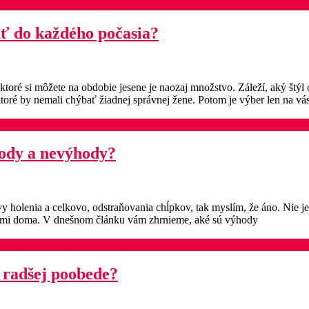
ať do každého počasia?
ré si môžete na obdobie jesene je naozaj množstvo. Záleží, aký štýl ob
toré by nemali chýbať žiadnej správnej žene. Potom je výber len na vás
hody a nevýhody?
tívy holenia a celkovo, odstraňovania chĺpkov, tak myslím, že áno. Nie
j sami doma. V dnešnom článku vám zhrnieme, aké sú výhody
o radšej poobede?