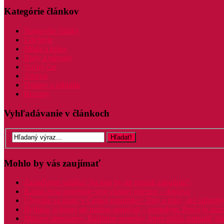
Kategórie článkov
Najnovšie články
LifeStyle
Móda a krása
Rady a návody
Voľný čas
Zdravie
Domov a záhrada
Recepty
Vyhľadávanie v článkoch
Mohlo by vás zaujímať
Zariaďujete spálňu? Na toto by ste nemali zabudnúť!
Každá žena potrebuje svoj vlastný priestor – doslova
Chystáte sa platiť v Českej republike? Tipy a triky, aké spôsoby
Bylinka, o ktorej ste možno nepočuli – zemedym. Prečo je záz
Mäsové alternatívy. Rastlinné proteíny, ktoré môžu nahradiť m