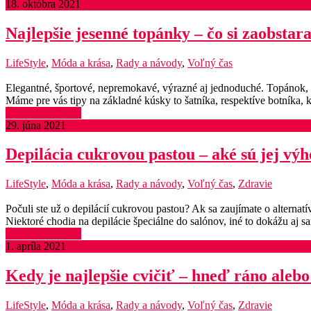
18. októbra 2021
Najlepšie jesenné topánky – čo si zaobstar
LifeStyle
,
Móda a krása
,
Rady a návody
,
Voľný čas
Elegantné, športové, nepremokavé, výrazné aj jednoduché. Topánok, kto
Máme pre vás tipy na základné kúsky to šatníka, respektíve botníka, k
Čítať celý článok
29. júna 2021
Depilácia cukrovou pastou – aké sú jej vý
LifeStyle
,
Móda a krása
,
Rady a návody
,
Voľný čas
,
Zdravie
Počuli ste už o depilácií cukrovou pastou? Ak sa zaujímate o alterna
Niektoré chodia na depilácie špeciálne do salónov, iné to dokážu a
Čítať celý článok
1. apríla 2021
Kedy je najlepšie cvičiť – hneď ráno aleb
LifeStyle
,
Móda a krása
,
Rady a návody
,
Voľný čas
,
Zdravie