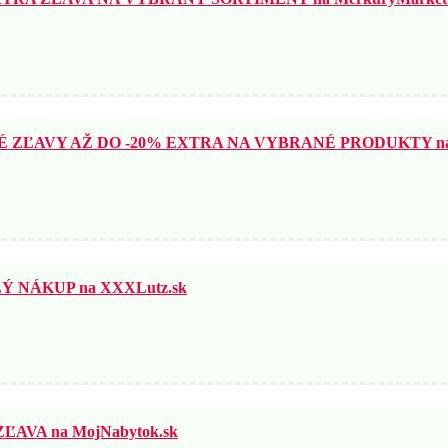
ZĽAVY AŽ DO -20% EXTRA NA VYBRANÉ PRODUKTY na N
 NÁKUP na XXXLutz.sk
ĽAVA na MojNabytok.sk