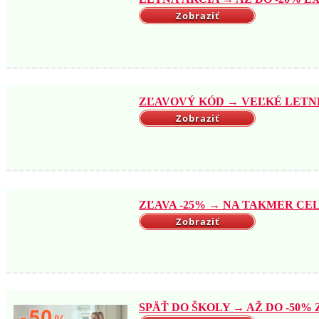
Zobraziť
ZĽAVOVÝ KÓD → VEĽKÉ LETNÉ 
Zobraziť
ZĽAVA -25% → NA TAKMER CELÝ
Zobraziť
SPÄŤ DO ŠKOLY → AŽ DO -50% Z