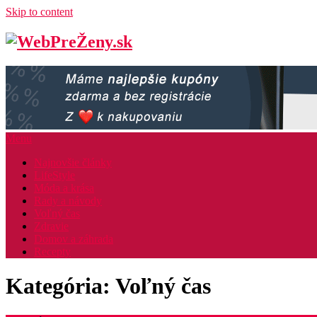
Skip to content
Menu
Najnovšie články
LifeStyle
Móda a krása
Rady a návody
Voľný čas
Zdravie
Domov a záhrada
Recepty
Kategória: Voľný čas