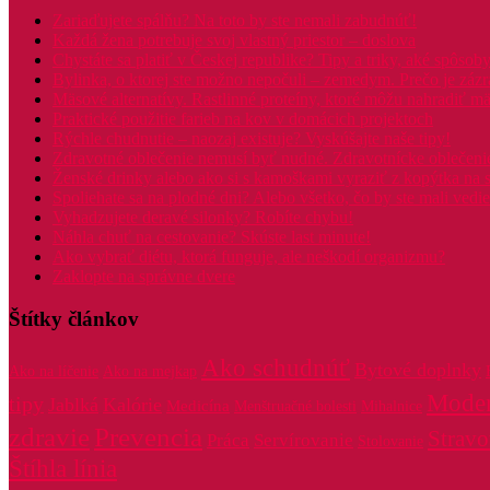
Zariaďujete spálňu? Na toto by ste nemali zabudnúť!
Každá žena potrebuje svoj vlastný priestor – doslova
Chystáte sa platiť v Českej republike? Tipy a triky, aké spôsoby
Bylinka, o ktorej ste možno nepočuli – zemedym. Prečo je záz
Mäsové alternatívy. Rastlinné proteíny, ktoré môžu nahradiť m
Praktické použitie farieb na kov v domácich projektoch
Rýchle chudnutie – naozaj existuje? Vyskúšajte naše tipy!
Zdravotné oblečenie nemusí byť nudné. Zdravotnícke oblečenie 
Ženské drinky alebo ako si s kamoškami vyraziť z kopýtka na 
Spoliehate sa na plodné dni? Alebo všetko, čo by ste mali vedie
Vyhadzujete deravé silonky? Robíte chybu!
Náhla chuť na cestovanie? Skúste last minute!
Ako vybrať diétu, ktorá funguje, ale neškodí organizmu?
Zaklopte na správne dvere
Štítky článkov
Ako schudnúť
Bytové doplnky
Ako na líčenie
Ako na mejkap
Mode
tipy
Jablká
Kalórie
Medicína
Menštruačné bolesti
Mihalnice
zdravie
Prevencia
Stravo
Práca
Servírovanie
Stolovanie
Štíhla línia